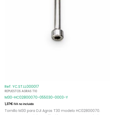
Ref: YC.ST.LL000017
REPUESTOS AGRAS T10
M30-HC02800070-055030-0003-Y
1,37
€
IVA no incluido
Tornillo M30 para DJI Agras T30 modelo HC02800070.