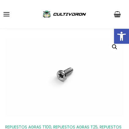
Ir
Main
al
Menu
contenido
Ab
REPUESTOS AGRAS T100
,
REPUESTOS AGRAS T25
,
REPUESTOS