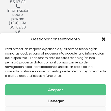
55 67 83
Información
sobre
piezas:
(+34) +34
651 62 30
69
Gestionar consentimiento
info@cultivdron.com​
Calle
Para ofrecer las mejores experiencias, utilizamos tecnologías
Ramón y
como las cookies para almacenar y/o acceder a la información
Cajal, 9,
del dispositivo. El consentimiento de estas tecnologías nos
37184
permitirá procesar datos como el comportamiento de
Villares de
navegación o las identificaciones únicas en este sitio. No
la Reina,
consentir o retirar el consentimiento, puede afectar negativamente
Salamanca​
a ciertas características y funciones.
Aceptar
Denegar
Copyright © 2026 Cultivdron - Distribuidor oficial de drones y