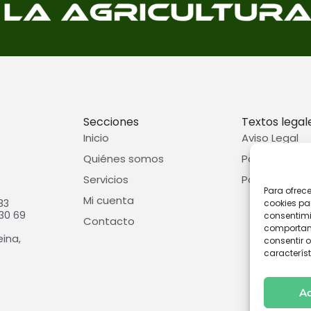
Secciones
Textos legal
Inicio
Aviso Legal
Quiénes somos
Política de p
Servicios
Política de c
Para ofrec
Mi cuenta
83
cookies pa
30 69
consentimi
Contacto
comportami
eina,
consentir o
característ
A