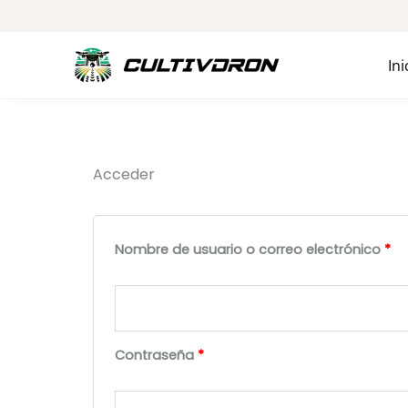
Ir
al
contenido
Ini
Acceder
Obligatorio
Ob
Nombre de usuario o correo electrónico
*
Contraseña
*