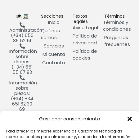
Secciones
Textos
Términos
legales
Inicio
Términos y
Aviso Legal
condiciones
Administracón:
Quiénes
(+34) 650
Política de
somos
Preguntas
86 52 51
privacidad
frecuentes
Servicios
Política de
Información
Mi cuenta
sobre
cookies
drones:
Contacto
(+34) 651
55 67 83
Información
sobre
piezas:
(+34) +34
651 62 30
69
Gestionar consentimiento
info@cultivdron.com​
Calle
Para ofrecer las mejores experiencias, utilizamos tecnologías
Ramón y
como las cookies para almacenar y/o acceder a la información