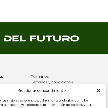
es
Términos
Términos y condiciones
rivacidad
Preguntas frecuentes
Gestionar consentimiento
ookies
er las mejores experiencias, utilizamos tecnologías como las
ra almacenar y/o acceder a la información del dispositivo. El