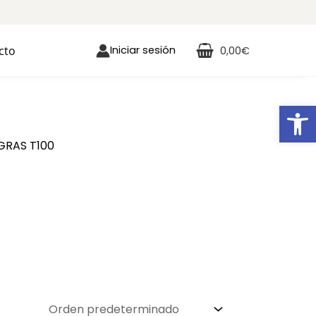
cto
Iniciar sesión
0,00
€
Ab
0
GRAS T100