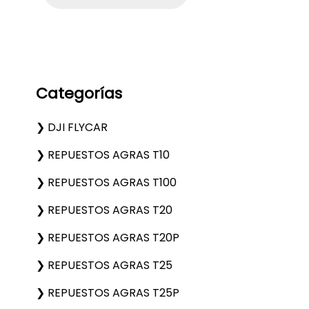
q
u
e
d
a
d
e
p
Categorías
r
o
d
u
DJI FLYCAR
c
t
REPUESTOS AGRAS T10
o
s
REPUESTOS AGRAS T100
REPUESTOS AGRAS T20
REPUESTOS AGRAS T20P
REPUESTOS AGRAS T25
REPUESTOS AGRAS T25P