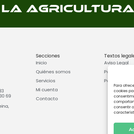
Secciones
Textos legal
Inicio
Aviso Legal
Quiénes somos
Política de p
Servicios
Política de c
Para ofrec
Mi cuenta
83
cookies pa
30 69
consentimi
Contacto
comportami
eina,
consentir o
característ
A