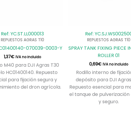
Ref: YC.ST.LL000013
Ref: YC.SJ.WS00250
REPUESTOS AGRAS T10
REPUESTOS AGRAS T10
01400140-070039-0003-Y
SPRAY TANK FIXING PIECE 
ROLLER 01
1,37
€
IVA no incluido
0,69
€
lo M40 para DJI Agras T30
IVA no incluido
lo HC01400140. Repuesto
Rodillo interno de fijació
ial para fijación segura y
depósito para DJI Agras
imiento del dron agrícola.
Repuesto esencial para m
el tanque de pulverización
y seguro.