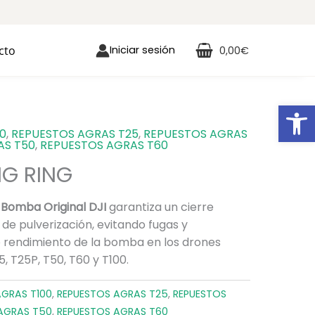
cto
Iniciar sesión
0,00
€
Ab
00
,
REPUESTOS AGRAS T25
,
REPUESTOS AGRAS
AS T50
,
REPUESTOS AGRAS T60
NG RING
 Bomba Original DJI
garantiza un cierre
de pulverización, evitando fugas y
 rendimiento de la bomba en los drones
, T25P, T50, T60 y T100.
AGRAS T100
,
REPUESTOS AGRAS T25
,
REPUESTOS
AGRAS T50
,
REPUESTOS AGRAS T60