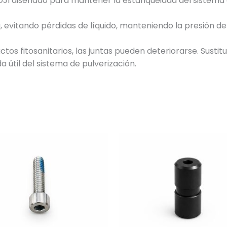
DJI diseñado para mantener la estanqueidad del sistema d
 evitando pérdidas de líquido, manteniendo la presión de
ctos fitosanitarios, las juntas pueden deteriorarse. Susti
da útil del sistema de pulverización.