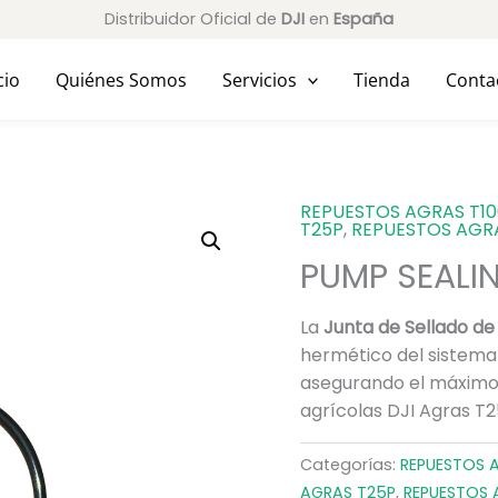
Distribuidor Oficial de
DJI
en
España
cio
Quiénes Somos
Servicios
Tienda
Conta
REPUESTOS AGRAS T1
T25P
,
REPUESTOS AGR
PUMP SEALI
La
Junta de Sellado de
hermético del sistema 
asegurando el máximo
agrícolas DJI Agras T25
Categorías:
REPUESTOS 
AGRAS T25P
,
REPUESTOS 