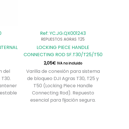
0
Ref: YC.JG.QX001243
REPUESTOS AGRAS T25
INTERNAL
LOCKING PIECE HANDLE
CONNECTING ROD SF.T30/T25/T50
2,05
€
IVA no incluido
n del
Varilla de conexión para sistema
 T30.
de bloqueo DJI Agras T30, T25 y
antener
T50 (Locking Piece Handle
 estable
Connecting Rod). Repuesto
esencial para fijación segura.