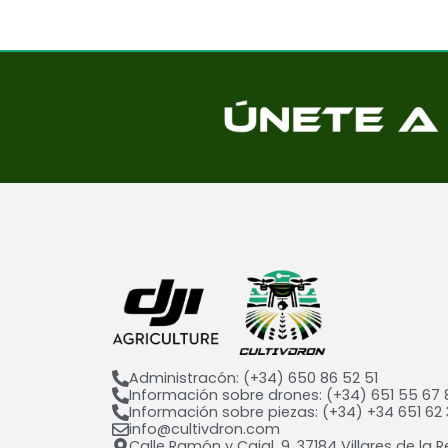
Administracón: (+34) 650 86 52 51
Información sobre drones: (+34) 651 55 67 
Información sobre piezas: (+34) +34 651 62 
info@cultivdron.com​
Calle Ramón y Cajal, 9, 37184 Villares de la R