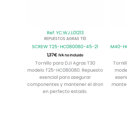
Ref: YC.WJ.L01213
REPUESTOS AGRAS T10
SCREW T25-HC080080-45-21
M40-HC
1,37
€
IVA no incluido
Tornillo para DJI Agras T30
Tornil
modelo T25-HC080080. Repuesto
mode
esencial para asegurar
esenc
componentes y mantener el dron
manten
en perfecto estado.