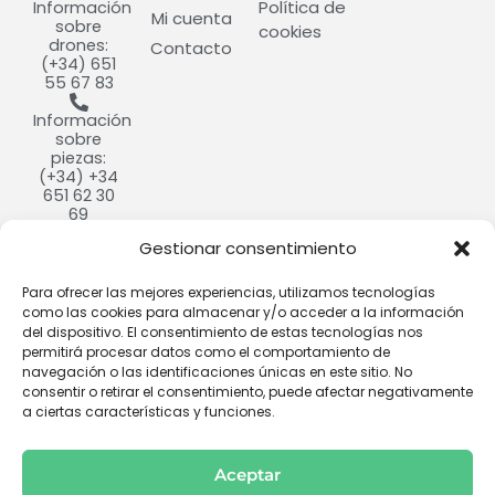
Política de
Información
Mi cuenta
sobre
cookies
drones:
Contacto
(+34) 651
55 67 83
Información
sobre
piezas:
(+34) +34
651 62 30
69
Gestionar consentimiento
info@cultivdron.com​
Calle
Para ofrecer las mejores experiencias, utilizamos tecnologías
Ramón y
como las cookies para almacenar y/o acceder a la información
Cajal, 9,
del dispositivo. El consentimiento de estas tecnologías nos
37184
permitirá procesar datos como el comportamiento de
Villares de
navegación o las identificaciones únicas en este sitio. No
la Reina,
consentir o retirar el consentimiento, puede afectar negativamente
Salamanca​
a ciertas características y funciones.
Aceptar