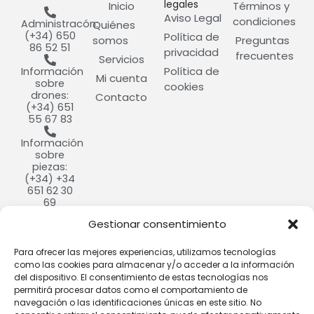
legales
Inicio
Términos y
Aviso Legal
condiciones
Administracón:
Quiénes
(+34) 650
Política de
somos
Preguntas
86 52 51
privacidad
frecuentes
Servicios
Política de
Información
Mi cuenta
sobre
cookies
drones:
Contacto
(+34) 651
55 67 83
Información
sobre
piezas:
(+34) +34
651 62 30
69
Gestionar consentimiento
info@cultivdron.com​
Calle
Para ofrecer las mejores experiencias, utilizamos tecnologías
Ramón y
como las cookies para almacenar y/o acceder a la información
Cajal, 9,
del dispositivo. El consentimiento de estas tecnologías nos
37184
permitirá procesar datos como el comportamiento de
Villares de
navegación o las identificaciones únicas en este sitio. No
la Reina,