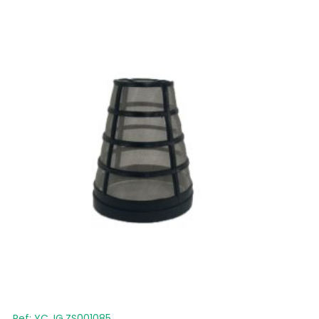
Ref: YC.JG.ZS001085