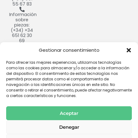
55 67 83
Información
sobre
piezas:
(+34) +34
651 62 30
69
Gestionar consentimiento
info@cultivdron.com​
Calle
Para ofrecer las mejores experiencias, utilizamos tecnologías
Ramón y
como las cookies para almacenar y/o acceder a la información
Cajal, 9,
del dispositivo. El consentimiento de estas tecnologías nos
37184
permitirá procesar datos como el comportamiento de
Villares de
navegación o las identificaciones únicas en este sitio. No
la Reina,
consentir o retirar el consentimiento, puede afectar negativamente
Salamanca​
a ciertas características y funciones.
Aceptar
Denegar
Copyright © 2026 Cultivdron - Distribuidor oficial de drones y