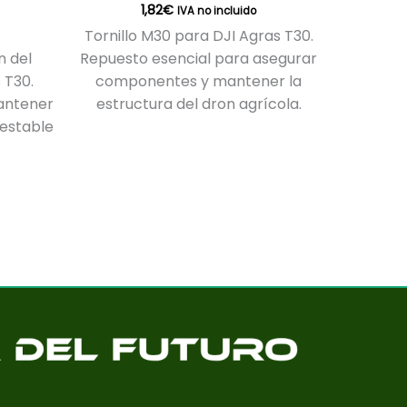
1,82
€
IVA no incluido
Tornillo M30 para DJI Agras T30.
n del
Repuesto esencial para asegurar
 T30.
componentes y mantener la
antener
estructura del dron agrícola.
 estable