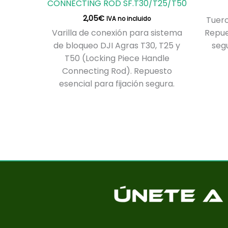
CONNECTING ROD SF.T30/T25/T50
2,05
€
Tuerc
IVA no incluido
Varilla de conexión para sistema
Repue
de bloqueo DJI Agras T30, T25 y
seg
T50 (Locking Piece Handle
Connecting Rod). Repuesto
esencial para fijación segura.