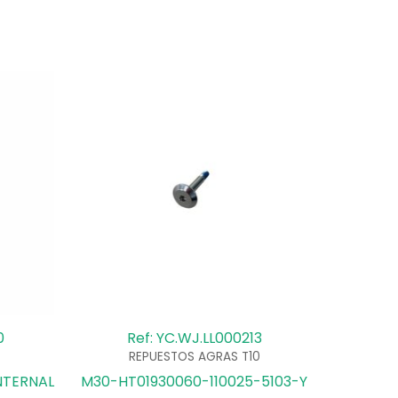
0
Ref: YC.WJ.LL000213
REPUESTOS AGRAS T10
INTERNAL
M30-HT01930060-110025-5103-Y