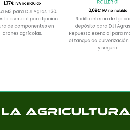
ROLLER 01
1,37
€
IVA no incluido
0,69
€
a M3 para DJI Agras T30.
IVA no incluido
sto esencial para fijación
Rodillo interno de fijació
ura de componentes en
depósito para DJI Agras
drones agrícolas.
Repuesto esencial para m
el tanque de pulverización
y seguro.