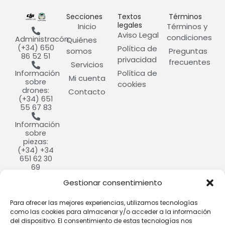
Secciones
Textos
Términos
legales
Inicio
Términos y
Aviso Legal
condiciones
Administracón:
Quiénes
(+34) 650
Política de
somos
Preguntas
86 52 51
privacidad
frecuentes
Servicios
Política de
Información
Mi cuenta
sobre
cookies
drones:
Contacto
(+34) 651
55 67 83
Información
sobre
piezas:
(+34) +34
651 62 30
69
Gestionar consentimiento
info@cultivdron.com​
Calle
Para ofrecer las mejores experiencias, utilizamos tecnologías
Ramón y
como las cookies para almacenar y/o acceder a la información
Cajal, 9,
del dispositivo. El consentimiento de estas tecnologías nos