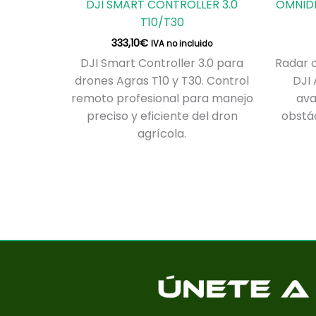
DJI SMART CONTROLLER 3.0
OMNIDI
T10/T30
333,10
€
IVA no incluido
DJI Smart Controller 3.0 para
Radar o
drones Agras T10 y T30. Control
DJI 
remoto profesional para manejo
ava
preciso y eficiente del dron
obstác
agrícola.