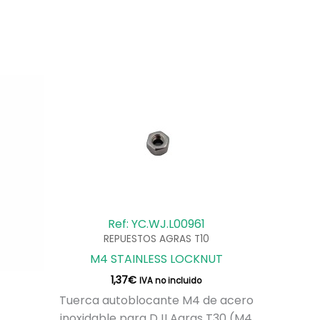
Ref: YC.WJ.L00961
REPUESTOS AGRAS T10
M4 STAINLESS LOCKNUT
1,37
€
IVA no incluido
Tuerca autoblocante M4 de acero
inoxidable para DJI Agras T30 (M4