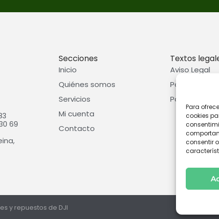
Secciones
Textos legal
Inicio
Aviso Legal
Quiénes somos
Política de p
Servicios
Política de c
Para ofrec
Mi cuenta
83
cookies pa
30 69
consentimi
Contacto
comportami
eina,
consentir o
característ
A
nes y repuestos de DJI