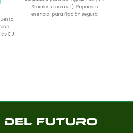
I
Stainless Locknut). Repuesto
esencial para fijación segura.
puesto
ción
las DJI.