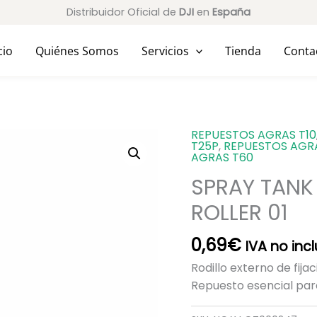
Distribuidor Oficial de
DJI
en
España
cio
Quiénes Somos
Servicios
Tienda
Conta
REPUESTOS AGRAS T10
SPRAY
T25P
,
REPUESTOS AGR
TANK
AGRAS T60
FIXING
SPRAY TANK 
PART
ROLLER 01
EXTERNAL
ROLLER
0,69
€
01
IVA no inc
cantidad
Rodillo externo de fija
Repuesto esencial para