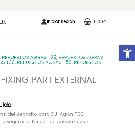
cto
Iniciar sesión
0,00
€
Ab
,
REPUESTOS AGRAS T25
,
REPUESTOS AGRAS
AS T30
,
REPUESTOS AGRAS T50
,
REPUESTOS
FIXING PART EXTERNAL
luido
ción del depósito para DJI Agras T30.
 asegurar el tanque de pulverización.